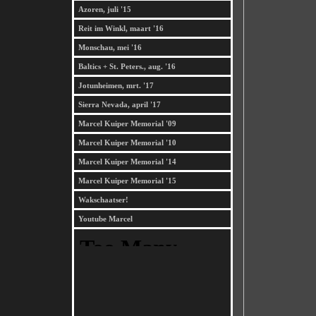
Azoren, juli '15
Reit im Winkl, maart '16
Monschau, mei '16
Baltics + St. Peters., aug. '16
Jotunheimen, mrt. '17
Sierra Nevada, april '17
Marcel Kuiper Memorial '09
Marcel Kuiper Memorial '10
Marcel Kuiper Memorial '14
Marcel Kuiper Memorial '15
Wakschaatser!
Youtube Marcel