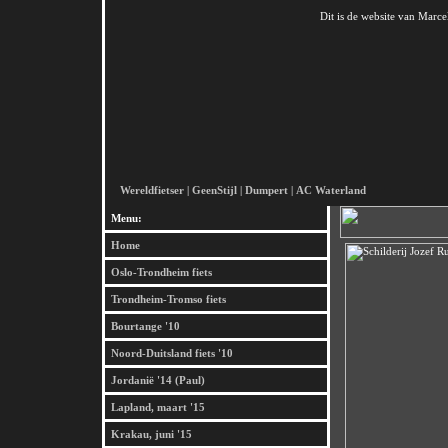
Dit is de website van Marce
Wereldfietser
|
GeenStijl
|
Dumpert
|
AC Waterland
Menu:
Home
Oslo-Trondheim fiets
Trondheim-Tromso fiets
Bourtange '10
Noord-Duitsland fiets '10
Jordanië '14 (Paul)
Lapland, maart '15
Krakau, juni '15